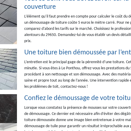
couverture
L’élément qu’il faut prendre en compte pour calculer le coût du d
un démoussage de toiture coûte 5 euros le mètre carré. Pour ne pa
comparez d’abord les tarifs sur le marché. Choisissez le professio
alentours du 29650. Demandez-lui de vous établir un devis détaill
prix.
Une toiture bien démoussée par l’ent
L’entretien est le principal gage de la pérennité d’une toiture. Ce
minutie. Si vous êtes à Le Ponthou, offrez-vous les prestations du 
procédant à son nettoyage et son démoussage. Avec des matériaux
saine et propre tout au long de l’année. Une intervention rapide e
les problèmes de toit, contactez-nous !
Confiez le démoussage de votre toitur
Lorsque vous constatez la présence de mousses sur votre couvert
de démoussage. Ce dernier est nécessaire afin d’éviter des dégâts 
toiture démoussée donne une image bien entretenue à votre maiso
démoussage de tuile pour garantir un résultat irréprochable aux p