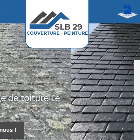
0
e de toiture Le
nous !