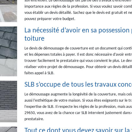
son entretien. Le démoussage fait partie des travaux d’entretien
importance aux règles de la profession. Si vous voulez savoir com
vous établir un devis détaillé. Sachez que le devis est gratuit et 
pouvez préparer votre budget.
La nécessité d’avoir en sa possessio
toiture
Le devis de démoussage de couverture est un document qui contien
et les dépenses totales à payer. Il est donc nécessaire d’avoir ent
trouver facilement le prestataire qui vous convient le plus. Le dev
réaliser votre projet de démoussage. Pour obtenir un devis détaill
faites appel à SLB.
SLB s’occupe de tous les travaux con
Le démoussage augmente la longévité de la couverture, mais cela
aussi l’esthétique de votre maison. Si vous êtes exigeants sur le tr
l’expertise de SLB. Il respecte les règles de la profession, mais a
29650, vous avez de la chance car SLB intervient justement dans c
prestataire.
Tout ce dont vous devez savoir sur la