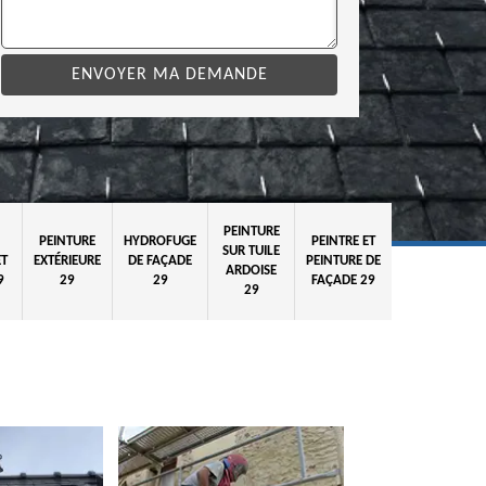
PEINTURE
PEINTURE
HYDROFUGE
PEINTRE ET
SUR TUILE
ET
EXTÉRIEURE
DE FAÇADE
PEINTURE DE
ARDOISE
9
29
29
FAÇADE 29
29