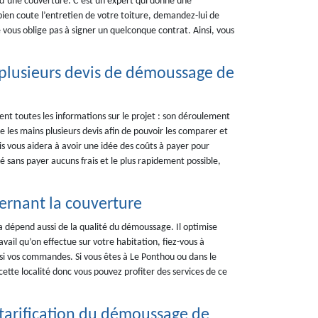
 d’une couverture. C’est un expert qui donne une
bien coute l’entretien de votre toiture, demandez-lui de
ne vous oblige pas à signer un quelconque contrat. Ainsi, vous
n plusieurs devis de démoussage de
t toutes les informations sur le projet : son déroulement
re les mains plusieurs devis afin de pouvoir les comparer et
is vous aidera à avoir une idée des coûts à payer pour
é sans payer aucuns frais et le plus rapidement possible,
cernant la couverture
 dépend aussi de la qualité du démoussage. Il optimise
avail qu’on effectue sur votre habitation, fiez-vous à
ussi vos commandes. Si vous êtes à Le Ponthou ou dans le
ette localité donc vous pouvez profiter des services de ce
 tarification du démoussage de