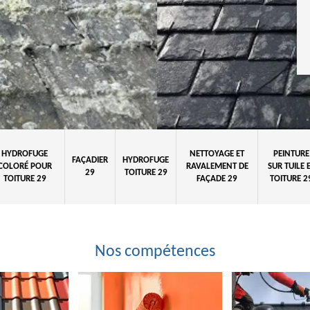
HYDROFUGE
NETTOYAGE ET
PEINTURE
FAÇADIER
HYDROFUGE
COLORÉ POUR
RAVALEMENT DE
SUR TUILE 
29
TOITURE 29
TOITURE 29
FAÇADE 29
TOITURE 2
Nos compétences