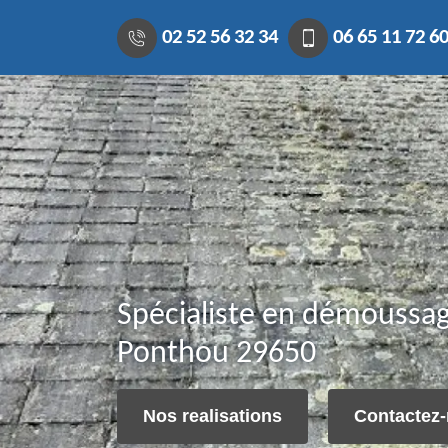
02 52 56 32 34
06 65 11 72 6
Spécialiste en démoussag
Ponthou 29650
Nos realisations
Contactez-