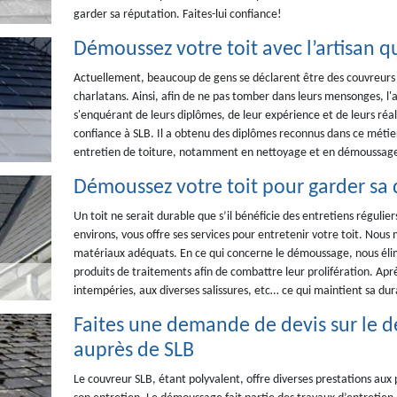
garder sa réputation. Faites-lui confiance!
Démoussez votre toit avec l’artisan qu
Actuellement, beaucoup de gens se déclarent être des couvreurs p
charlatans. Ainsi, afin de ne pas tomber dans leurs mensonges, l'a
s'enquérant de leurs diplômes, de leur expérience et de leurs réali
confiance à SLB. Il a obtenu des diplômes reconnus dans ce métier, 
entretien de toiture, notamment en nettoyage et en démoussag
Démoussez votre toit pour garder sa 
Un toit ne serait durable que s’il bénéficie des entretiens régulie
environs, vous offre ses services pour entretenir votre toit. Nous
matériaux adéquats. En ce qui concerne le démoussage, nous élim
produits de traitements afin de combattre leur prolifération. Aprè
intempéries, aux diverses salissures, etc… ce qui maintient sa dura
Faites une demande de devis sur le 
auprès de SLB
Le couvreur SLB, étant polyvalent, offre diverses prestations aux p