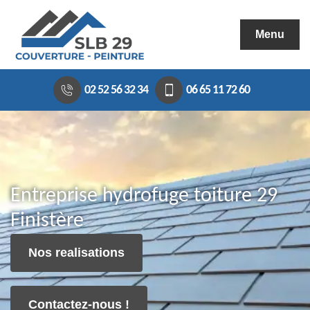
Menu
02 52 56 32 34
06 65 11 72 60
Entreprise hydrofuge toiture 29
Finistère
Nos realisations
Contactez-nous !