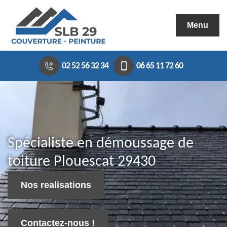
Menu
02 52 56 32 34
06 65 11 72 60
Spécialiste en démoussage de
toiture Plouescat 29430
Nos realisations
Contactez-nous !