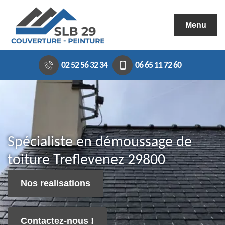
Menu
02 52 56 32 34
06 65 11 72 60
Spécialiste en démoussage de
toiture Treflevenez 29800
Nos realisations
Contactez-nous !