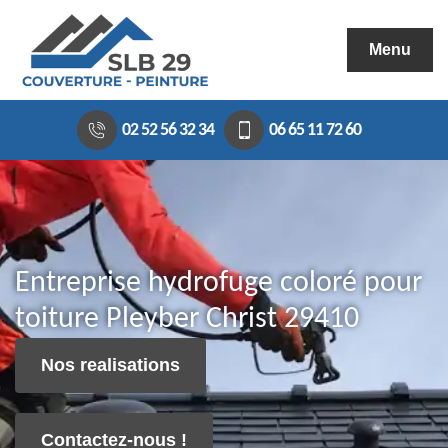
Menu
02 52 56 32 34
06 65 11 72 60
Entreprise hydrofuge coloré pour
toiture Pleyber Christ 29410
Nos realisations
Contactez-nous !