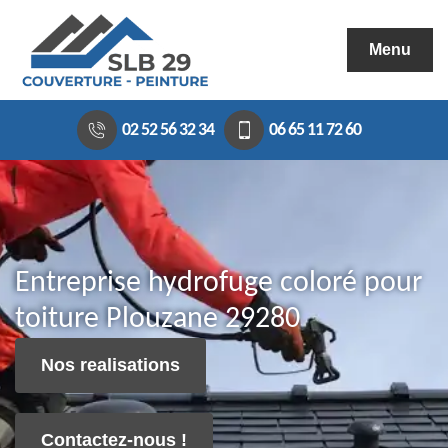
Menu
02 52 56 32 34
06 65 11 72 60
Entreprise hydrofuge coloré pour
toiture Plouzane 29280
Nos realisations
Contactez-nous !