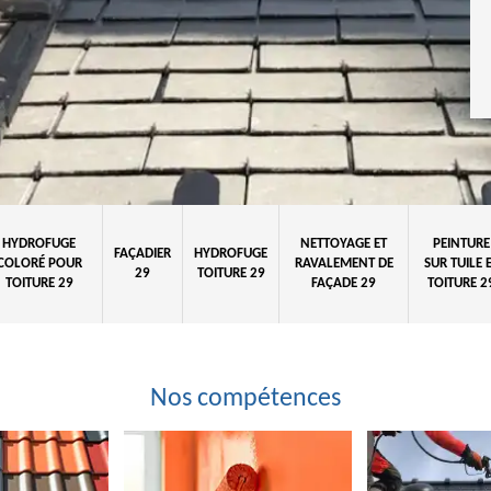
HYDROFUGE
NETTOYAGE ET
PEINTURE
FAÇADIER
HYDROFUGE
COLORÉ POUR
RAVALEMENT DE
SUR TUILE 
29
TOITURE 29
TOITURE 29
FAÇADE 29
TOITURE 2
Nos compétences