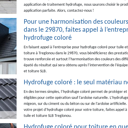
application de traitement hydrofuge, nous saurons choisir le pro
application parfaite. Alors, contactez-nous !
Pour une harmonisation des couleurs
dans le 29870, faites appel à l’entre
hydrofuge coloré
En faisant appel à l’entreprise pour hydrofuge coloré pour tuile e
toiture à Treglonou dans le 29870, vous bénéficierez des prestati
trouve renforcée et surtout l’harmonisation des couleurs des diff
épaté du résultat qui sera obtenu après l’intervention de l’équipe
et toiture SLB.
Hydrofuge coloré : le seul matériau n
En des termes simples, l’hydrofuge coloré permet de protéger et d
éligibles pour cette opération sauf l’ardoise naturelle. L’hydrofuge
migeon, sur du ciment ou du béton ou sur de l’ardoise artificielle.
votre projet d’hydrofuge coloré pour votre toiture, faites appel à
tuile et toiture SLB Treglonou.
Hydrofuge coloré pour toiture en que