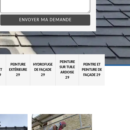
PEINTURE
PEINTURE
HYDROFUGE
PEINTRE ET
SUR TUILE
ET
EXTÉRIEURE
DE FAÇADE
PEINTURE DE
ARDOISE
9
29
29
FAÇADE 29
29