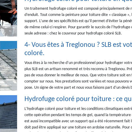
Un traitement hydrofuge coloré est composé principalement de ré
d’enduit. Tout comme la peinture pour toiture dite « classique », 
support. L’une de ses spécificités est qu’il permet d’éviter la pénét
de même celui-ci respirer. Pour garantir le succès de l’hydrofuge
seule adresse : chez le couvreur pour hydrofuge coloré SLB.
4- Vous êtes à Treglonou ? SLB est vo
coloré.
Vous êtes à la recherche d’un professionnel pour hydrofuger votre
plus SLB est un artisan renommé et très reconnu à Treglonou. Pré
pas de vous donner le meilleur de nous. Que votre toiture soit en
compter sur nous. Nos prestations sont variées et nous pouvons v
pose. Un signe de votre part et nous vous faisons part d’un devis b
Hydrofuge coloré pour toiture : ce qui
L’hydrofuge coloré pour toiture et les conditions climatiques ext
cette opération pendant les temps de gel, quand la température es
est aussi incompatible avec un support qui a été récemment fait l
doit pad être appliqué sur une toiture en ardoise naturelle. Pour