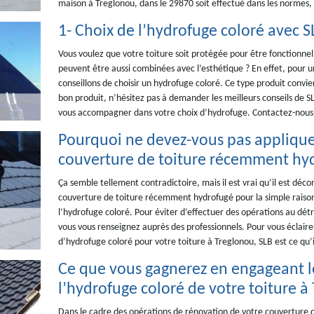
maison à Treglonou, dans le 29870 soit effectué dans les normes, f
1- Choix de l’hydrofuge coloré avec S
Vous voulez que votre toiture soit protégée pour être fonctionnel
peuvent être aussi combinées avec l’esthétique ? En effet, pour un
conseillons de choisir un hydrofuge coloré. Ce type produit convie
bon produit, n’hésitez pas à demander les meilleurs conseils de S
vous accompagner dans votre choix d’hydrofuge. Contactez-nous p
Pourquoi ne devez-vous pas applique
couverture de toiture récemment hy
Ça semble tellement contradictoire, mais il est vrai qu’il est déc
couverture de toiture récemment hydrofugé pour la simple raison
l’hydrofuge coloré. Pour éviter d’effectuer des opérations au détr
vous vous renseignez auprès des professionnels. Pour vous éclaire
d’hydrofuge coloré pour votre toiture à Treglonou, SLB est ce qu’i
Ce que vous gagnerez en engageant l
l’hydrofuge coloré de votre toiture à
Dans le cadre des opérations de rénovation de votre couverture de