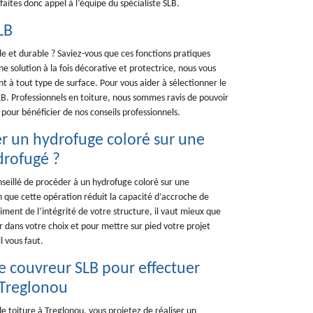
aites donc appel à l’équipe du spécialiste SLB.
LB
le et durable ? Saviez-vous que ces fonctions pratiques
e solution à la fois décorative et protectrice, nous vous
nt à tout type de surface. Pour vous aider à sélectionner le
LB. Professionnels en toiture, nous sommes ravis de pouvoir
our bénéficier de nos conseils professionnels.
r un hydrofuge coloré sur une
drofugé ?
onseillé de procéder à un hydrofuge coloré sur une
 que cette opération réduit la capacité d’accroche de
iment de l’intégrité de votre structure, il vaut mieux que
r dans votre choix et pour mettre sur pied votre projet
l vous faut.
e couvreur SLB pour effectuer
 Treglonou
 toiture à Treglonou, vous projetez de réaliser un