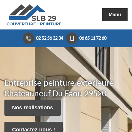
Menu
02 52 56 32 34
06 65 11 72 60
Entreprise peinture extérieure
Chateauneuf Du Faou 29520
Nos realisations
Contactez-nous !