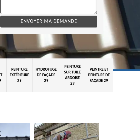
PEINTURE
PEINTURE
HYDROFUGE
PEINTRE ET
SUR TUILE
ET
EXTÉRIEURE
DE FAÇADE
PEINTURE DE
ARDOISE
9
29
29
FAÇADE 29
29