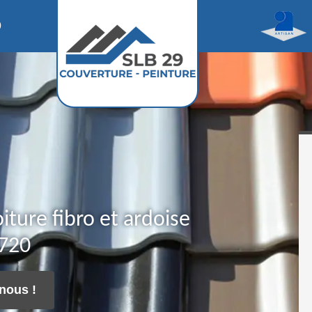
0
iture fibro et ardoise
9720
nous !