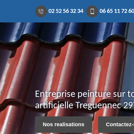
02 52 56 32 34
06 65 11 72 6
Entreprise peinture sur to
artificielle Treguennec 2
Nos realisations
Contactez-