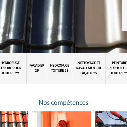
HYDROFUGE
NETTOYAGE ET
PEINTURE
FAÇADIER
HYDROFUGE
COLORÉ POUR
RAVALEMENT DE
SUR TUILE 
29
TOITURE 29
TOITURE 29
FAÇADE 29
TOITURE 2
Nos compétences