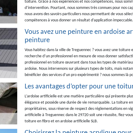
toiture. Grâce à nos expériences et nos compétences, nous somm
d’intervention. Pourtant, nous sommes très connues pour nos capac
nous avons des savoirs particuliers nous permettant de vous séle
compétences à vous donner un résultat d’application impeccable
Vous avez une peinture en ardoise art
peinture
Vous habitez dans la ville de Treguennec ? vous avez une toiture en 
recherche d’un professionnel en mesure de vous donner satisfactio
professionnel en toiture œuvrant dans tous les types de matériau
ardoise. Nous intervenons sur plusieurs types de toits, mais notam
bénéficier des services d’un pro expérimenté ? nous sommes là po
Les avantages d’opter pour une toiture
L’ardoise artificielle est une matière particulière qui présente pl
élégance et possède une durée de vie remarquable. La toiture en a
propriétaires, sous réserve de respect des réglementations en vig
artificielle à Treguennec dans le 29720 soit une réussite, fiez-vous
toiture en fibro et en ardoise artificielle SLB.