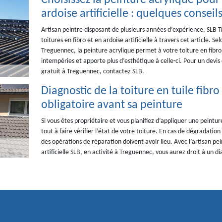
Choisissez la peinture acrylique pour 
ardoise artificielle : quelques conseil
Artisan peintre disposant de plusieurs années d’expérience, SLB T
toitures en fibro et en ardoise artificielle à travers cet article. S
Treguennec, la peinture acrylique permet à votre toiture en fibro e
intempéries et apporte plus d’esthétique à celle-ci. Pour un devis d
gratuit à Treguennec, contactez SLB.
Diagnostic de la toiture en tuile fibro 
obligatoire avant sa peinture
Si vous êtes propriétaire et vous planifiez d’appliquer une peinture
tout à faire vérifier l’état de votre toiture. En cas de dégradati
des opérations de réparation doivent avoir lieu. Avec l’artisan pein
artificielle SLB, en activité à Treguennec, vous aurez droit à un d