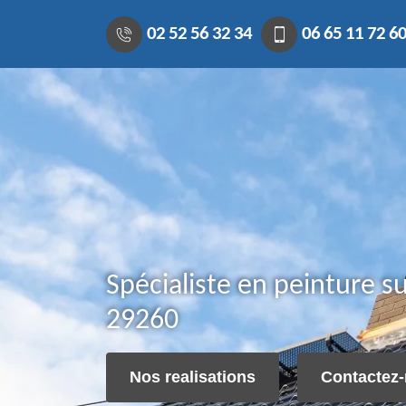
02 52 56 32 34
06 65 11 72 6
Spécialiste en peinture su
29260
Nos realisations
Contactez-