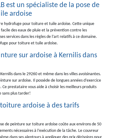
LB est un spécialiste de la pose de
ile ardoise
ure hydrofuge pour toiture et tuile ardoise. Cette unique
acile des eaux de pluie et la prévention contre les
es services dans les règles de l’art relatifs à ce domaine.
fuge pour toiture et tuile ardoise.
nture sur ardoise à Kernilis dans
ernilis dans le 29260 et même dans les villes avoisinantes.
einture sur ardoise. Il possède de longues années d’exercice
Ce prestataire vous aide à choisir les meilleurs produits
e sans plus tarder!
oiture ardoise à des tarifs
ose de peinture sur toiture ardoise coûte aux environs de 50
pements nécessaires à l’exécution de la tâche. Le couvreur
même dans ses alentours à appliquer des prix dérisoires pour