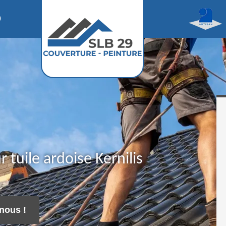
0
r tuile ardoise Kernilis
nous !