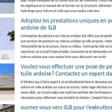
que l’imperméabilité de la couverture est au maximum. Cette mé
les végétaux et la mousse de se former sur la structure. Adresse
hydrofuge pour toiture et tuile que vous voulez exécuter.
Adoptez les prestations uniques en p
ardoise de SLB
L’entreprise de peinture sur toiture ardoise SLB offre aux proprié
aux services de peinture sur toiture ardoise qu’elle propose. Cette
l’étanchéité de la structure. Dans ce milieu, l’entreprise SLB est 
vous livrer un travail irréprochable. Contactez-la et demandez un
toiture ardoise que vous voulez faire pour découvrir ses tarifs.
Voulez-vous effectuer une pose de pe
tuile ardoise? Contactez un expert da
N’hésitez pas à faire appel à un professionnel dans le domaine pou
toiture et tuile ardoise sur votre structure. Cette sage décision
savez déjà, ce travail exige une maitrise parfaite des techniques 
nécessaire pour effectuer sans incident la mission. L’expert fera 
ournez-vous vers SLB pour l’exécution