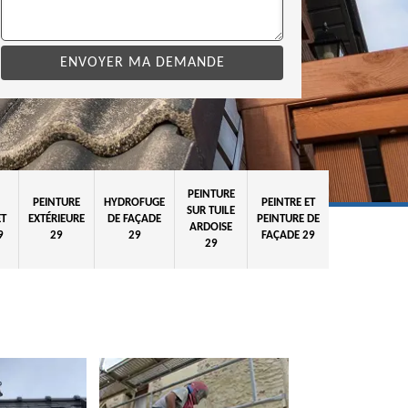
PEINTURE
PEINTURE
HYDROFUGE
PEINTRE ET
SUR TUILE
ET
EXTÉRIEURE
DE FAÇADE
PEINTURE DE
ARDOISE
9
29
29
FAÇADE 29
29