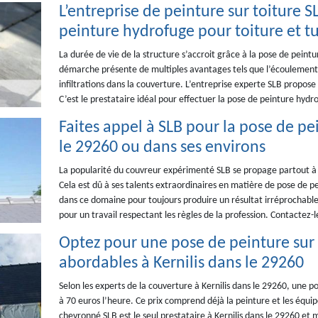
L’entreprise de peinture sur toiture S
peinture hydrofuge pour toiture et tu
La durée de vie de la structure s’accroit grâce à la pose de peint
démarche présente de multiples avantages tels que l’écoulement f
infiltrations dans la couverture. L’entreprise experte SLB propose s
C’est le prestataire idéal pour effectuer la pose de peinture hydro
Faites appel à SLB pour la pose de pei
le 29260 ou dans ses environs
La popularité du couvreur expérimenté SLB se propage partout à K
Cela est dû à ses talents extraordinaires en matière de pose de p
dans ce domaine pour toujours produire un résultat irréprochable. 
pour un travail respectant les règles de la profession. Contactez-l
Optez pour une pose de peinture sur t
abordables à Kernilis dans le 29260
Selon les experts de la couverture à Kernilis dans le 29260, une p
à 70 euros l’heure. Ce prix comprend déjà la peinture et les équi
chevronné SLB est le seul prestataire à Kernilis dans le 29260 et 