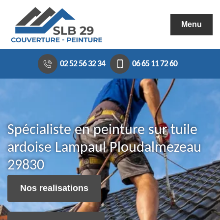
Menu
02 52 56 32 34
06 65 11 72 60
Spécialiste en peinture sur tuile
ardoise Lampaul Ploudalmezeau
29830
Nos realisations