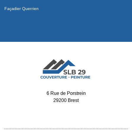
Façadier Querrien
6 Rue de Porstrein
29200 Brest
-
02 52 56 32 34
06 65 11 72 60