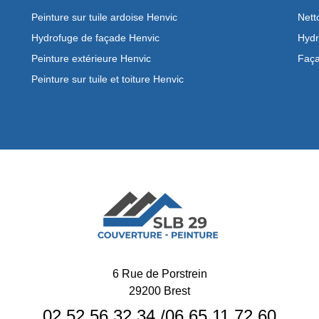
Peinture sur tuile ardoise Henvic
Nett
Hydrofuge de façade Henvic
Hydr
Peinture extérieure Henvic
Faça
Peinture sur tuile et toiture Henvic
6 Rue de Porstrein
29200 Brest
02 52 56 32 34
/
06 65 11 72 60