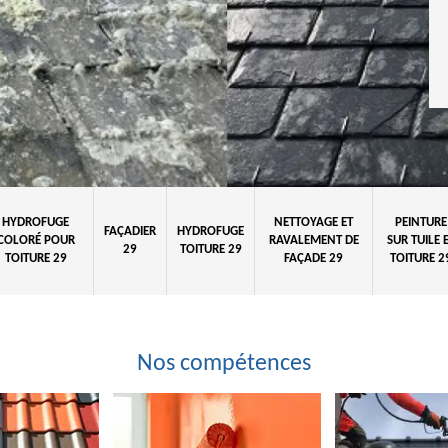
HYDROFUGE
NETTOYAGE ET
PEINTURE
FAÇADIER
HYDROFUGE
COLORÉ POUR
RAVALEMENT DE
SUR TUILE 
29
TOITURE 29
TOITURE 29
FAÇADE 29
TOITURE 2
Nos compétences