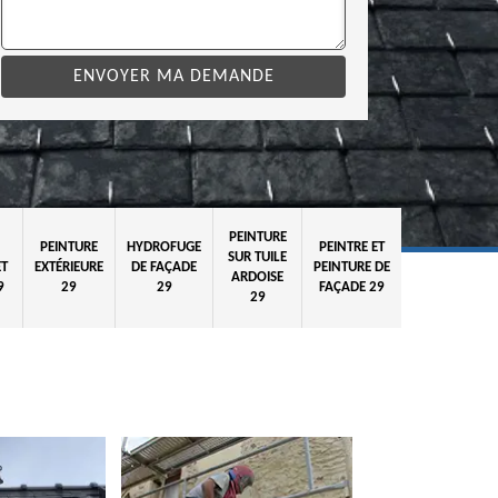
PEINTURE
PEINTURE
HYDROFUGE
PEINTRE ET
SUR TUILE
ET
EXTÉRIEURE
DE FAÇADE
PEINTURE DE
ARDOISE
9
29
29
FAÇADE 29
29