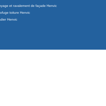
oyage et ravalement de façade Henvic
ofuge toiture Henvic
dier Henvic