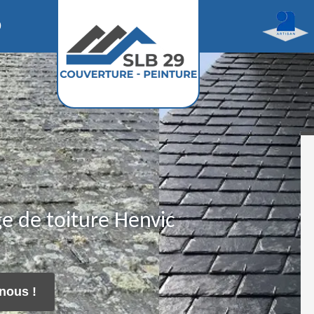
0
e de toiture Henvic
nous !