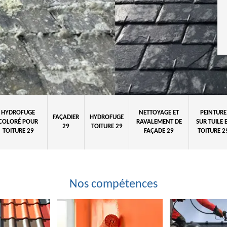
HYDROFUGE
NETTOYAGE ET
PEINTURE
FAÇADIER
HYDROFUGE
COLORÉ POUR
RAVALEMENT DE
SUR TUILE 
29
TOITURE 29
TOITURE 29
FAÇADE 29
TOITURE 2
Nos compétences