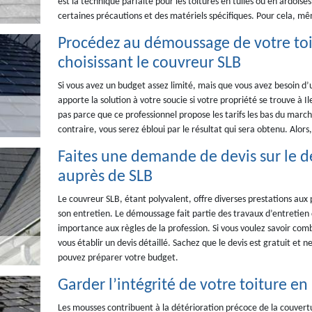
est la technique parfaite pour les toitures en tuiles ou en ardois
certaines précautions et des matériels spécifiques. Pour cela, mê
Procédez au démoussage de votre toi
choisissant le couvreur SLB
Si vous avez un budget assez limité, mais que vous avez besoin d
apporte la solution à votre soucie si votre propriété se trouve à 
pas parce que ce professionnel propose les tarifs les bas du march
contraire, vous serez ébloui par le résultat qui sera obtenu. Alors
Faites une demande de devis sur le 
auprès de SLB
Le couvreur SLB, étant polyvalent, offre diverses prestations aux p
son entretien. Le démoussage fait partie des travaux d’entretien
importance aux règles de la profession. Si vous voulez savoir com
vous établir un devis détaillé. Sachez que le devis est gratuit et 
pouvez préparer votre budget.
Garder l’intégrité de votre toiture 
Les mousses contribuent à la détérioration précoce de la couverture