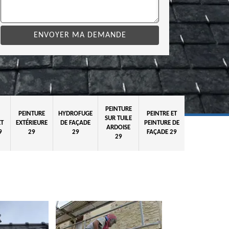
PEINTURE
PEINTURE
HYDROFUGE
PEINTRE ET
SUR TUILE
ET
EXTÉRIEURE
DE FAÇADE
PEINTURE DE
ARDOISE
9
29
29
FAÇADE 29
29