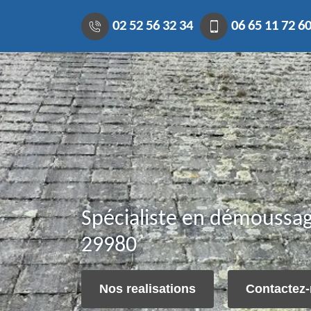
02 52 56 32 34
06 65 11 72 6
Spécialiste en démoussage
29980
Nos realisations
Contactez-