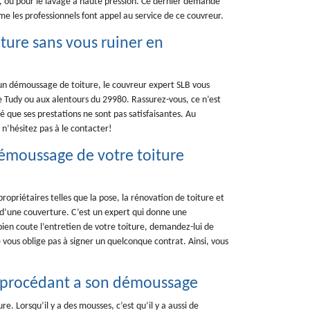
es, ou pour le lavage à haute pression. Ce dernier demande
me les professionnels font appel au service de ce couvreur.
ture sans vous ruiner en
’un démoussage de toiture, le couvreur expert SLB vous
Ile Tudy ou aux alentours du 29980. Rassurez-vous, ce n’est
é que ses prestations ne sont pas satisfaisantes. Au
, n’hésitez pas à le contacter!
démoussage de votre toiture
ropriétaires telles que la pose, la rénovation de toiture et
 d’une couverture. C’est un expert qui donne une
bien coute l’entretien de votre toiture, demandez-lui de
ne vous oblige pas à signer un quelconque contrat. Ainsi, vous
en procédant a son démoussage
. Lorsqu’il y a des mousses, c’est qu’il y a aussi de