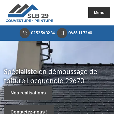
Menu
02 52 56 32 34
06 65 11 72 60
Spécialiste en démoussage de
toiture Locquenole 29670
Nos realisations
Contactez-nous !