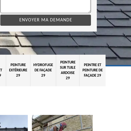
PEINTURE
PEINTURE
HYDROFUGE
PEINTRE ET
SUR TUILE
ET
EXTÉRIEURE
DE FAÇADE
PEINTURE DE
ARDOISE
9
29
29
FAÇADE 29
29