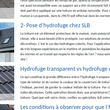
cette opération pendant les temps de gel, quand la température es
est aussi incompatible avec un support qui a été récemment fait l
doit pad être appliqué sur une toiture en ardoise naturelle. Pour
maison à Locquenole, dans le 29670 soit effectué dans les normes, 
2- Pose d’hydrofuge chez SLB
La toiture est un élément protecteur de la maison, mais puisqu’elle
climat, elle a aussi besoin d’être protégée. Les solutions de pro
décoratives. C’est le cas des hydrofuges colorés. Pour l’applicati
de très longues expériences en la matière et possédons les équip
les normes et un travail qui respecte les règles de l’art ? nous 
vite !
Hydrofuge transparent vs hydrofuge c
Ce qui constitue la grande différence entre l’hydrofuge transparen
type de teinter et de raviver la couleur de la couverture de toit
l’indique, permet de garder la couleur initiale de la toiture. Par 
tuiles décolorées. Cette opération donne donc aux propriétaires l
toiture. Quel que soit votre choix, confiez au spécialiste SLB votr
Les conditions à observer pour que l