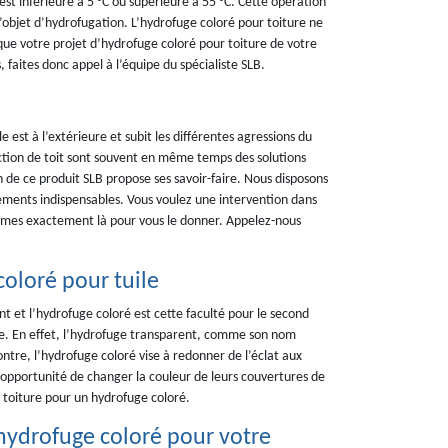
t inférieure à 5 °C ou supérieure à 55 °C. Cette opération
’objet d’hydrofugation. L’hydrofuge coloré pour toiture ne
 que votre projet d’hydrofuge coloré pour toiture de votre
faites donc appel à l’équipe du spécialiste SLB.
 est à l’extérieure et subit les différentes agressions du
tection de toit sont souvent en même temps des solutions
on de ce produit SLB propose ses savoir-faire. Nous disposons
ements indispensables. Vous voulez une intervention dans
sommes exactement là pour vous le donner. Appelez-nous
oloré pour tuile
t et l’hydrofuge coloré est cette faculté pour le second
ure. En effet, l’hydrofuge transparent, comme son nom
contre, l’hydrofuge coloré vise à redonner de l’éclat aux
’opportunité de changer la couleur de leurs couvertures de
e toiture pour un hydrofuge coloré.
’hydrofuge coloré pour votre