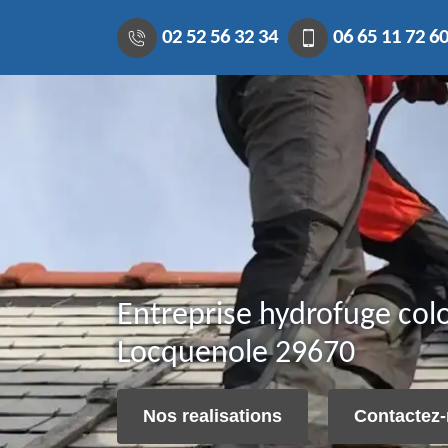
02 52 56 32 34
06 65 11 72 6
Entreprise hydrofuge colo
Locquenole 29670
Nos realisations
Contactez-