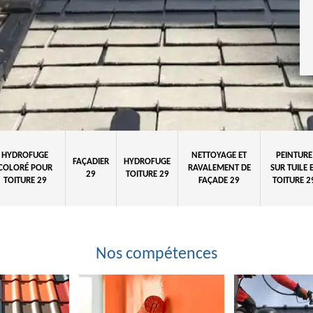
HYDROFUGE
NETTOYAGE ET
PEINTURE
FAÇADIER
HYDROFUGE
COLORÉ POUR
RAVALEMENT DE
SUR TUILE 
29
TOITURE 29
TOITURE 29
FAÇADE 29
TOITURE 2
Nos compétences