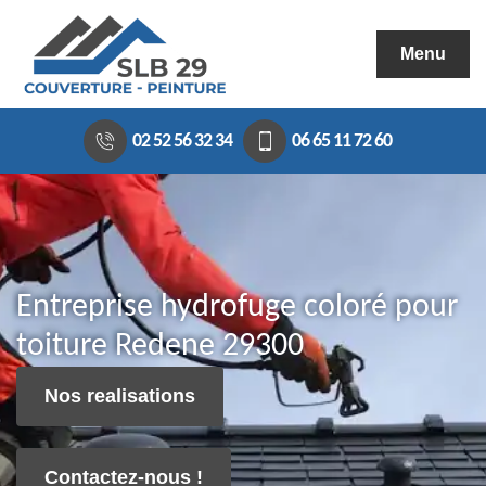
Menu
02 52 56 32 34
06 65 11 72 60
Entreprise hydrofuge coloré pour
toiture Redene 29300
Nos realisations
Contactez-nous !