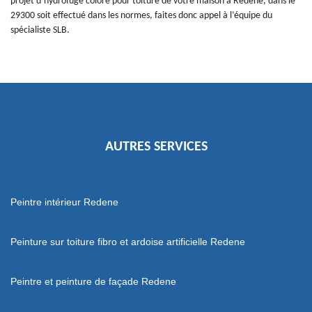
projet d’hydrofuge coloré pour toiture de votre maison à Redene, dans le
29300 soit effectué dans les normes, faites donc appel à l’équipe du
spécialiste SLB.
AUTRES SERVICES
Peintre intérieur Redene
Peinture sur toiture fibro et ardoise artificielle Redene
Peintre et peinture de façade Redene