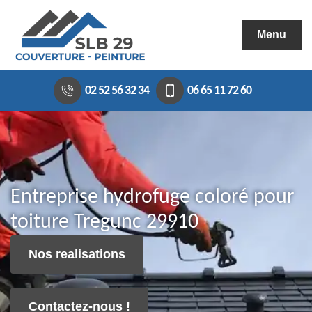
Menu
02 52 56 32 34
06 65 11 72 60
Entreprise hydrofuge coloré pour
toiture Tregunc 29910
Nos realisations
Contactez-nous !