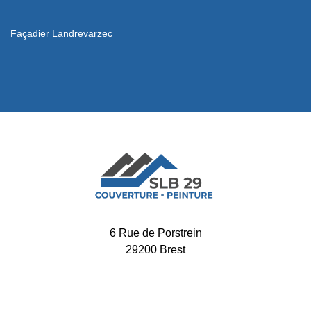
Façadier Landrevarzec
6 Rue de Porstrein
29200 Brest
-
02 52 56 32 34
06 65 11 72 60