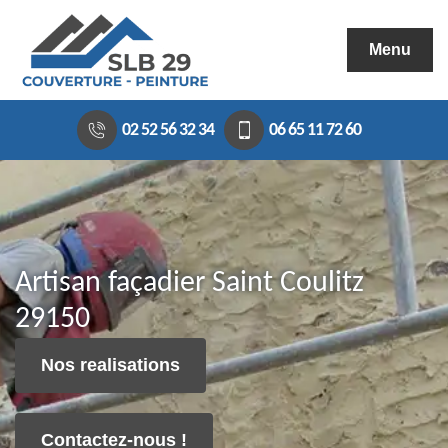
Menu
02 52 56 32 34
06 65 11 72 60
Artisan façadier Saint Coulitz
29150
Nos realisations
Contactez-nous !