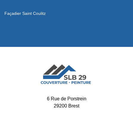
Façadier Saint Coulitz
6 Rue de Porstrein
29200 Brest
-
02 52 56 32 34
06 65 11 72 60