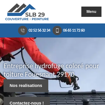
Menu
02 52 56 32 34
06 65 11 72 60
Entreprise hydrofuge coloré pour
toiture Fouesnant 29170
Nos realisations
Contactez-nous !