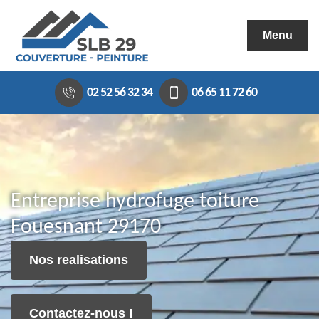
Menu
02 52 56 32 34
06 65 11 72 60
Entreprise hydrofuge toiture
Fouesnant 29170
Nos realisations
Contactez-nous !