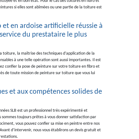
ettoyée et en bon état. Pour le cas des toitures en fibro et
eintures si elles sont abîmées ou une partie de la toiture est
et en ardoise artificielle réussie à
service du prestataire le plus
a toiture, la maîtrise des techniques d’application de la
ensables à une telle opération sont aussi importantes. Il est
lez confier la pose de peinture sur votre toiture en fibro et
cès de toute mission de peinture sur toiture que vous lui
ues et aux compétences solides de
nnées SLB est un professionnel très expérimenté et
us sommes toujours prêtes à vous donner satisfaction par
rociment, vous pouvez confier sa mise en peintre entre nos
vant d’intervenir, nous vous établirons un devis gratuit et
restations.