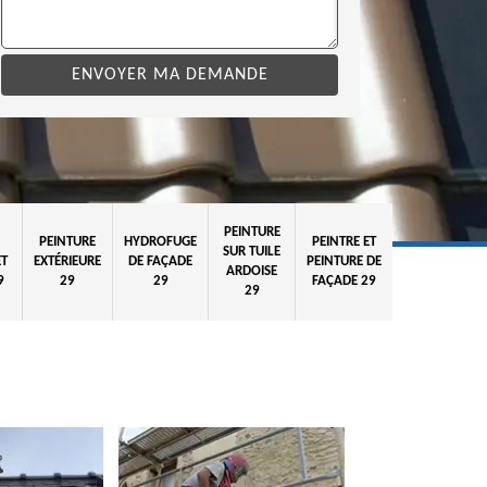
PEINTURE
PEINTURE
HYDROFUGE
PEINTRE ET
SUR TUILE
ET
EXTÉRIEURE
DE FAÇADE
PEINTURE DE
ARDOISE
9
29
29
FAÇADE 29
29