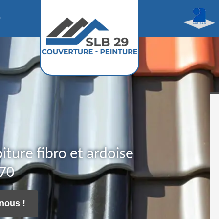
0
iture fibro et ardoise
170
nous !