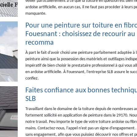
veiller particulièrement à ce que la toiture en question est bien n
ardoise artificielle, en aucun cas, il ne faut pas procéder à leurs p
manquante.
Pour une peinture sur toiture en fibro 
Fouesnant : choisissez de recourir au 
recomma
À part le fait d’avoir choisi une peinture parfaitement adaptée à l
peinture ainsi que la possession des matériels et outillages indisp
impératif de bien choisir le prestataire professionnel à qui vous al
en ardoise artificielle. À Fouesnant, l’entreprise SLB assure le suc
confiez.
Faites confiance aux bonnes techniq
SLB
Travaillant dans le domaine de la toiture depuis de nombreuses a
fortement sollicité en application de peinture dans le 29170. No
notre travail. Peu importe le type de votre toiture ardoise ou fib
mains. Contactez-nous, l’appel n’est pas un signe d’engagement. A
sans engagement, afin que vous puissiez découvrir nos offres et p