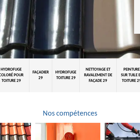
HYDROFUGE
NETTOYAGE ET
PEINTURE
FAÇADIER
HYDROFUGE
COLORÉ POUR
RAVALEMENT DE
SUR TUILE 
29
TOITURE 29
TOITURE 29
FAÇADE 29
TOITURE 2
Nos compétences