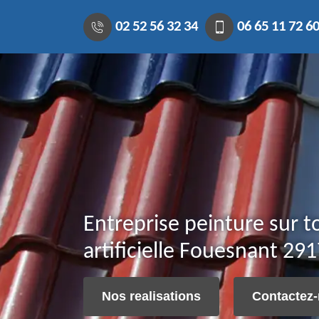
02 52 56 32 34
06 65 11 72 6
Entreprise peinture sur to
artificielle Fouesnant 29
Nos realisations
Contactez-