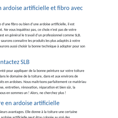
ardoise artificielle et fibro avec
d’une fibro ou bien d’une ardoise artificielle, il est
nt. Ne vous inquiétez pas, ce choix n’est pas de votre
’est en général le travail d’un professionnel comme SLB.
aurons connaitre les produits les plus adaptés à votre
aurons aussi choisir la bonne technique à adopter pour son
ontactez SLB
enté pour appliquer de la bonne peinture sur votre toiture
t dans le domaine de la toiture, dans et aux environs de
its en ardoises. Nous maitrisons parfaitement ce matériau
e, entretien, rénovation, réparation et bien sûr, la
 nous en sommes un ! Alors, ne cherchez plus !
 en ardoise artificielle
usieurs avantages. Elle donne à la toiture une certaine
rdoise artificielle peut être colorée au gré des